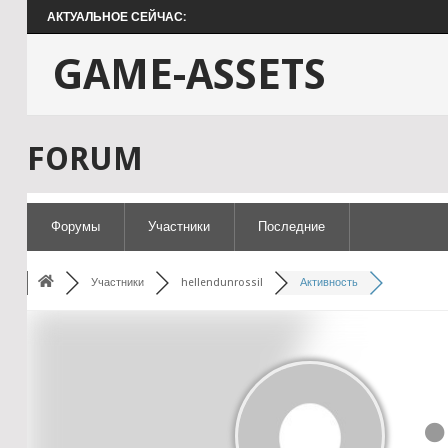
АКТУАЛЬНОЕ СЕЙЧАС:
GAME-ASSETS
FORUM
Форумы
Участники
Последние
Участники
hellendunrossil
Активность