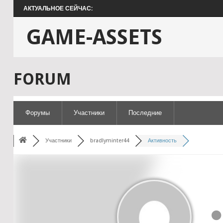
АКТУАЛЬНОЕ СЕЙЧАС:
GAME-ASSETS
FORUM
Форумы
Участники
Последние
Участники
bradlyminter44
Активность