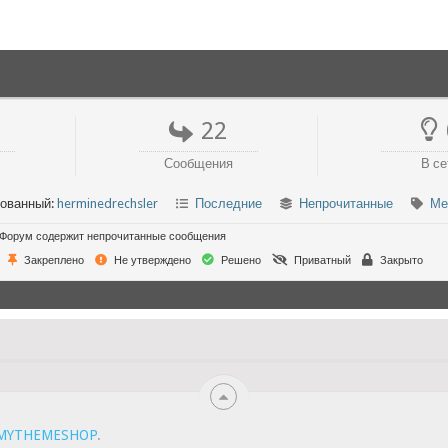
22
Сообщения
В се
рованный:
herminedrechsler
Последние
Непрочитанные
Ме
Форум содержит непрочитанные сообщения
Закреплено
Не утверждено
Решено
Приватный
Закрыто
MYTHEMESHOP
.