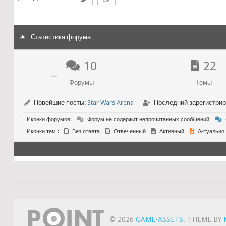
Статистика форума
10
22
Форумы
Темы
Новейшие посты:
Star Wars Arena
Последний зарегистри
Иконки форумов:
Форум не содержит непрочитанных сообщений
Иконки тем :
Без ответа
Отвеченный
Активный
Актуально
© 2026
GAME-ASSETS
.
THEME BY