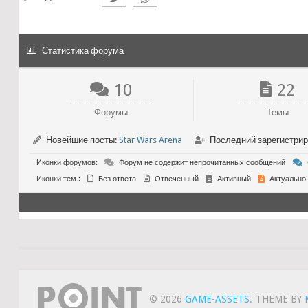
Статистика форума
10
22
Форумы
Темы
Новейшие посты:
Star Wars Arena
Последний зарегистри
Иконки форумов:
Форум не содержит непрочитанных сообщений
Иконки тем :
Без ответа
Отвеченный
Активный
Актуально
© 2026
GAME-ASSETS
.
THEME BY