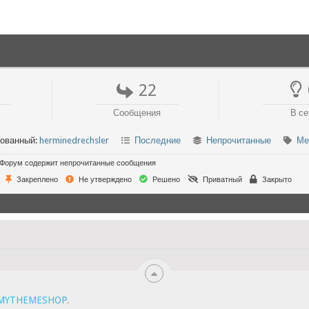
22
Сообщения
В се
рованный:
herminedrechsler
Последние
Непрочитанные
Ме
Форум содержит непрочитанные сообщения
Закреплено
Не утверждено
Решено
Приватный
Закрыто
MYTHEMESHOP
.