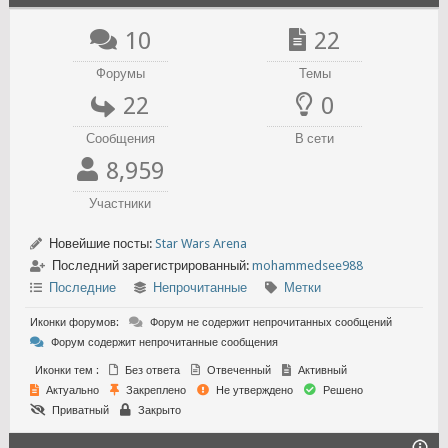
10
22
Форумы
Темы
22
0
Сообщения
В сети
8,959
Участники
Новейшие посты:
Star Wars Arena
Последний зарегистрированный:
mohammedsee988
Последние
Непрочитанные
Метки
Иконки форумов:
Форум не содержит непрочитанных сообщений
Форум содержит непрочитанные сообщения
Иконки тем :
Без ответа
Отвеченный
Активный
Актуально
Закреплено
Не утверждено
Решено
Приватный
Закрыто