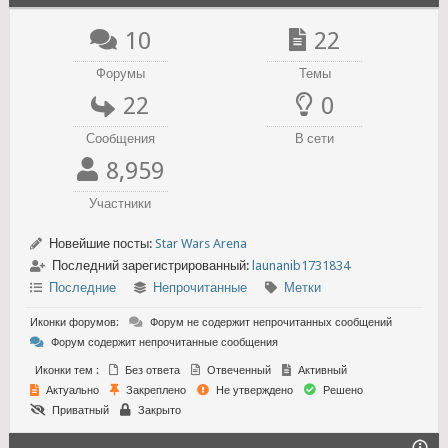
10
22
Форумы
Темы
22
0
Сообщения
В сети
8,959
Участники
Новейшие посты:
Star Wars Arena
Последний зарегистрированный:
launanib1731834
Последние
Непрочитанные
Метки
Иконки форумов:
Форум не содержит непрочитанных сообщений
Форум содержит непрочитанные сообщения
Иконки тем :
Без ответа
Отвеченный
Активный
Актуально
Закреплено
Не утверждено
Решено
Приватный
Закрыто