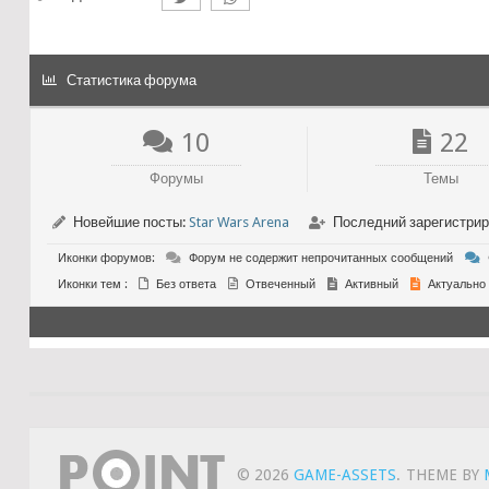
Статистика форума
10
22
Форумы
Темы
Новейшие посты:
Star Wars Arena
Последний зарегистри
Иконки форумов:
Форум не содержит непрочитанных сообщений
Иконки тем :
Без ответа
Отвеченный
Активный
Актуально
© 2026
GAME-ASSETS
.
THEME BY