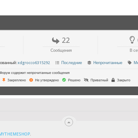
22
Сообщения
В се
рованный:
xdgrocco6315292
Последние
Непрочитанные
М
Форум содержит непрочитанные сообщения
Закреплено
Не утверждено
Решено
Приватный
Закрыто
MYTHEMESHOP
.