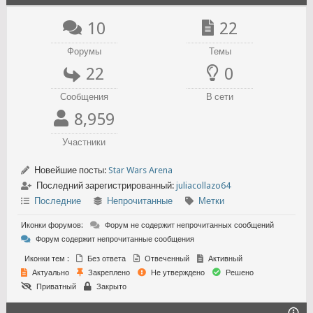
10
22
Форумы
Темы
22
0
Сообщения
В сети
8,959
Участники
Новейшие посты:
Star Wars Arena
Последний зарегистрированный:
juliacollazo64
Последние
Непрочитанные
Метки
Иконки форумов:
Форум не содержит непрочитанных сообщений
Форум содержит непрочитанные сообщения
Иконки тем :
Без ответа
Отвеченный
Активный
Актуально
Закреплено
Не утверждено
Решено
Приватный
Закрыто