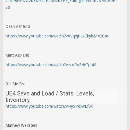
v=hf98GRZA2d8&list=PL4G2bSPE_8ulKIg9mh3fiN73MsfBoF1
3d
Dean Ashford
https://www.youtube.com/watch?v=VqdjnLxCkyk&t=204s
Matt Aspland
https://www.youtube.com/watch?v=coPqS4eTphM
It's Me Bro
UE4 Save and Load / Stats, Levels,
Inventory.
https://www.youtube.com/watch?v=iy9PdlWEf0k
Mathew Wadstein