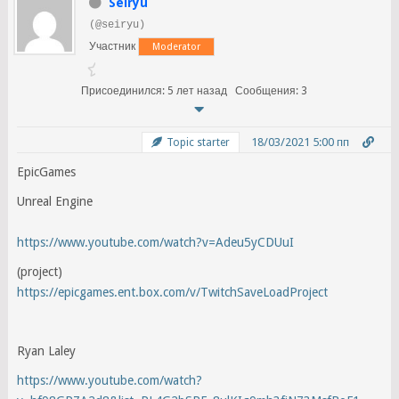
Seiryu
(@seiryu)
Участник
Moderator
Присоединился: 5 лет назад
Сообщения: 3
18/03/2021 5:00 пп
Topic starter
EpicGames
Unreal Engine
https://www.youtube.com/watch?v=Adeu5yCDUuI
(project)
https://epicgames.ent.box.com/v/TwitchSaveLoadProject
Ryan Laley
https://www.youtube.com/watch?