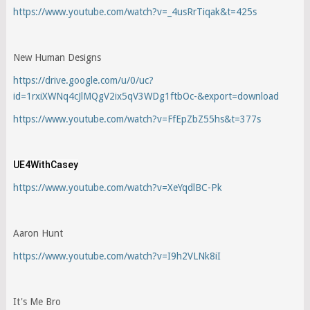
https://www.youtube.com/watch?v=_4usRrTiqak&t=425s
New Human Designs
https://drive.google.com/u/0/uc?
id=1rxiXWNq4cJlMQgV2ix5qV3WDg1ftbOc-&export=download
https://www.youtube.com/watch?v=FfEpZbZ55hs&t=377s
UE4WithCasey
https://www.youtube.com/watch?v=XeYqdlBC-Pk
Aaron Hunt
https://www.youtube.com/watch?v=I9h2VLNk8iI
It's Me Bro